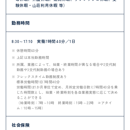
験休暇・山荘利用休暇 等）
勤務時間
8:30～17:10 実働7時間40分／1日
休憩時間60分
上記は本社勤務時間
所属、業務によって、始業・終業時間が異なる場合や2交代制
勤務や3交代制勤務の場合あり
フレックスタイム勤務制度あり
標準労働時間1日7時間40分
労働時間は1か月単位で定め、月所定労働日数に7時間40分を乗
じた時間数とし、始業・終業時刻を各自業務実態に応じて決め
ることができる
（始業時刻：7時～10時 終業時刻：15時～22時 コアタイ
ム：10時～15時）
社会保険